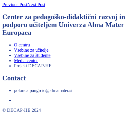
Previous Post
Next Post
Center za pedagoško-didaktični razvoj in
podporo učiteljem Univerza Alma Mater
Europaea
O centru
Vsebine za učitelje
Vsebine za študente
Media center
Projekt DECAP-HE
Contact
polonca.pangrcic@almamater.si
© DECAP-HE 2024