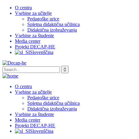
O centru
Vsebine za učitelje
Pedagoške urice
Spletna didaktična učilnica
Didaktična izobraževanja
Vsebine za študente
Media center
Projekt DECAP-HE
Slovenščina
O centru
Vsebine za učitelje
Pedagoške urice
Spletna didaktična učilnica
Didaktična izobraževanja
Vsebine za študente
Media center
Projekt DECAP-HE
Slovenščina