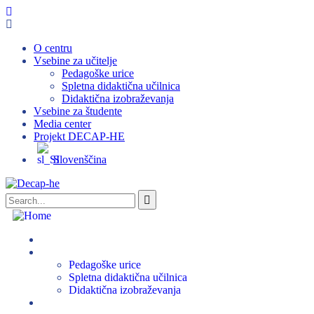
O centru
Vsebine za učitelje
Pedagoške urice
Spletna didaktična učilnica
Didaktična izobraževanja
Vsebine za študente
Media center
Projekt DECAP-HE
Slovenščina
O centru
Vsebine za učitelje
Pedagoške urice
Spletna didaktična učilnica
Didaktična izobraževanja
Vsebine za študente