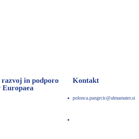
 razvoj in podporo
Kontakt
r Europaea
polonca.pangrcic@almamater.si