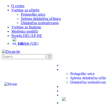
O centru
Vsebine za učitelje
Pedagoške urice
Spletna didaktična učilnica
Didaktična izobraževanja
Vsebine za študente
Medijsko središče
Projekt DECAP-HE
English (UK)
O centru
Vsebine za učitelje
Pedagoške urice
Spletna didaktična učiln
Didaktična izobraževan
Vsebine za študente
Medijsko središče
Projekt DECAP-HE
English (UK)