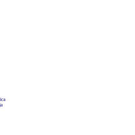
ica
ja