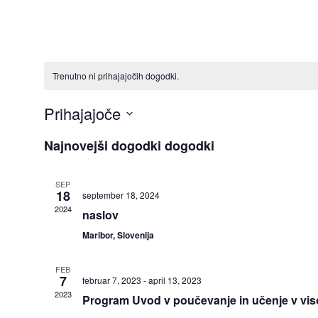
Trenutno ni prihajajočih dogodki.
Prihajajoče
Izberite
Najnovejši dogodki dogodki
datum
SEP
18
september 18, 2024
2024
naslov
Maribor, Slovenija
FEB
7
februar 7, 2023
-
april 13, 2023
2023
Program Uvod v poučevanje in učenje v vi