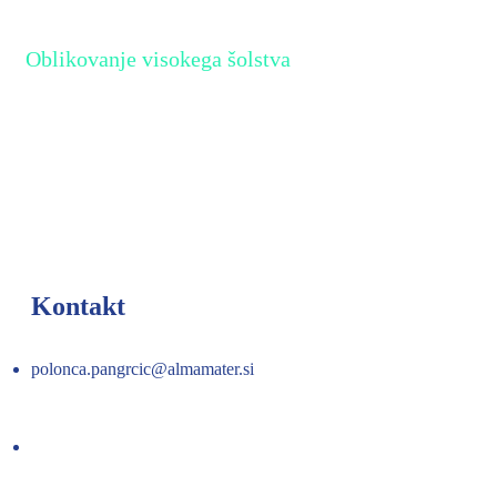
Oblikovanje visokega šolstva
Kompetentnost skozi aktivno
participacijo
Kontakt
polonca.pangrcic@almamater.si