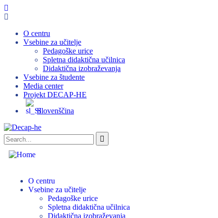
O centru
Vsebine za učitelje
Pedagoške urice
Spletna didaktična učilnica
Didaktična izobraževanja
Vsebine za študente
Media center
Projekt DECAP-HE
Slovenščina
O centru
Vsebine za učitelje
Pedagoške urice
Spletna didaktična učilnica
Didaktična izobraževanja