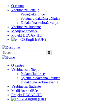
O centru
Vsebine za učitelje
Pedagoške urice
Spletna didaktična učilnica
Didaktična izobraževanja
Vsebine za študente
Medijsko središče
Projekt DECAP-HE
English (UK)
O centru
Vsebine za učitelje
Pedagoške urice
Spletna didaktična učilnica
Didaktična izobraževanja
Vsebine za študente
Medijsko središče
Projekt DECAP-HE
English (UK)