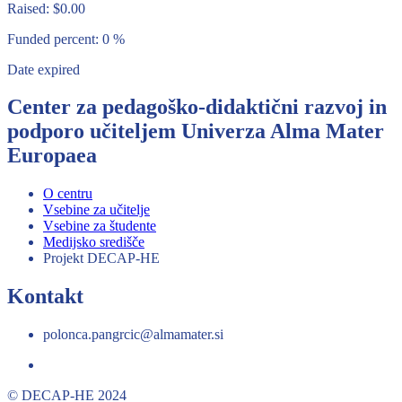
Raised:
$
0.00
Funded percent:
0 %
Date expired
Center za pedagoško-didaktični razvoj in
podporo učiteljem Univerza Alma Mater
Europaea
O centru
Vsebine za učitelje
Vsebine za študente
Medijsko središče
Projekt DECAP-HE
Kontakt
polonca.pangrcic@almamater.si
© DECAP-HE 2024