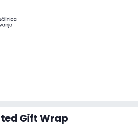
čilnica
vanja
rated Gift Wrap