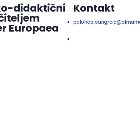
o-didaktični
Kontakt
čiteljem
polonca.pangrcic@almama
er Europaea