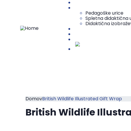
O centru
Vsebine za učitelje
Pedagoške urice
Spletna didaktična u
Didaktična izobraže
Vsebine za študente
Medijsko središče
Projekt DECAP-HE
English (UK)
Domov
British Wildlife Illustrated Gift Wrap
British Wildlife Illust