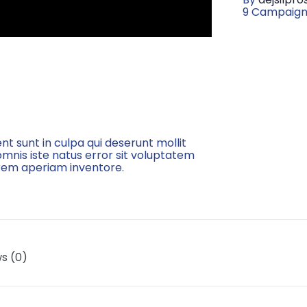
9 Campaign
t sunt in culpa qui deserunt mollit
omnis iste natus error sit voluptatem
rem aperiam inventore.
s (0)