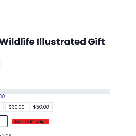
 Wildlife Illustrated Gift
d
.00
0
$
30.00
$
50.00
Back Campaign
s4123