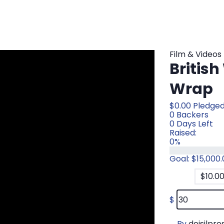
Film & Videos
British
Wrap
$
0.00
Pledge
0
Backers
0
Days Left
Raised:
0%
Goal:
$
15,000
$
10.0
$
By
dejsilpro