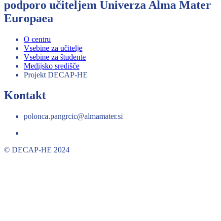
podporo učiteljem Univerza Alma Mater
Europaea
O centru
Vsebine za učitelje
Vsebine za študente
Medijsko središče
Projekt DECAP-HE
Kontakt
polonca.pangrcic@almamater.si
© DECAP-HE 2024