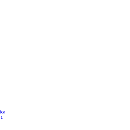
ica
ja