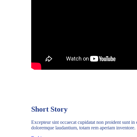
Short Story
Excepteur sint occaecat cupidatat non proident sunt in 
doloremque laudantium, totam rem aperiam inventore.