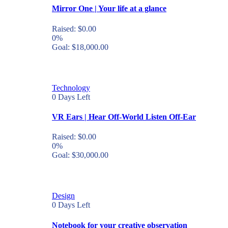
Mirror One | Your life at a glance
Raised:
$
0.00
0%
Goal:
$
18,000.00
Technology
0
Days Left
VR Ears | Hear Off-World Listen Off-Ear
Raised:
$
0.00
0%
Goal:
$
30,000.00
Design
0
Days Left
Notebook for your creative observation