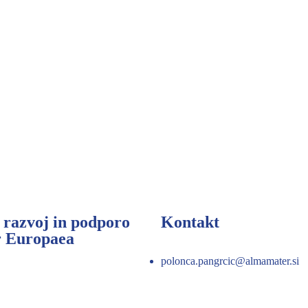
 razvoj in podporo
Kontakt
r Europaea
polonca.pangrcic@almamater.si