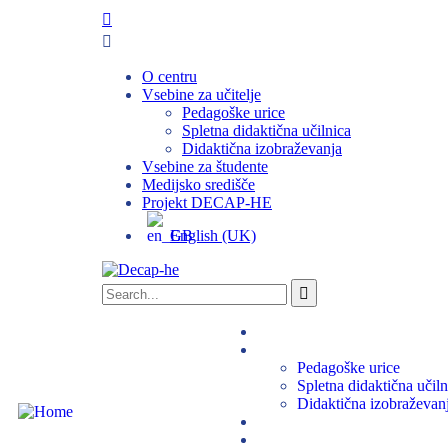
O centru
Vsebine za učitelje
Pedagoške urice
Spletna didaktična učilnica
Didaktična izobraževanja
Vsebine za študente
Medijsko središče
Projekt DECAP-HE
English (UK)
O centru
Vsebine za učitelje
Pedagoške urice
Spletna didaktična učiln
Didaktična izobraževan
Vsebine za študente
Medijsko središče