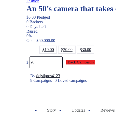
Fashion
An 50’s camera that takes 
$
0.00
Pledged
0
Backers
0
Days Left
Raised:
0%
Goal:
$
60,000.00
$
10.00
$
20.00
$
30.00
$
Back Campaign
By
dejsilpros4123
9 Campaigns | 0 Loved campaigns
Story
Updates
Reviews 