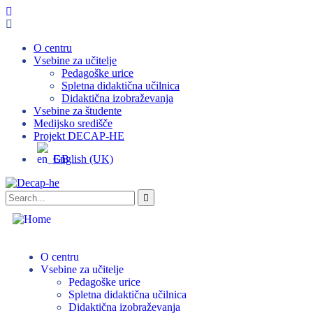
O centru
Vsebine za učitelje
Pedagoške urice
Spletna didaktična učilnica
Didaktična izobraževanja
Vsebine za študente
Medijsko središče
Projekt DECAP-HE
English (UK)
O centru
Vsebine za učitelje
Pedagoške urice
Spletna didaktična učilnica
Didaktična izobraževanja