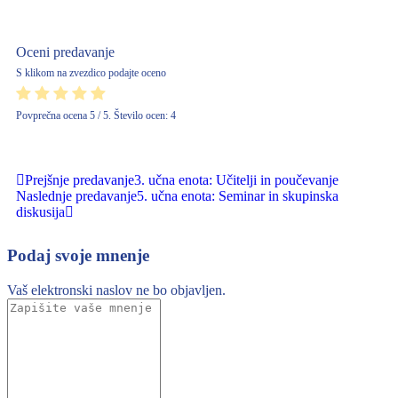
Oceni predavanje
S klikom na zvezdico podajte oceno
Povprečna ocena
5
/ 5. Število ocen:
4
Prejšnje predavanje
3. učna enota: Učitelji in poučevanje
Naslednje predavanje
5. učna enota: Seminar in skupinska
diskusija
Podaj svoje mnenje
Vaš elektronski naslov ne bo objavljen.