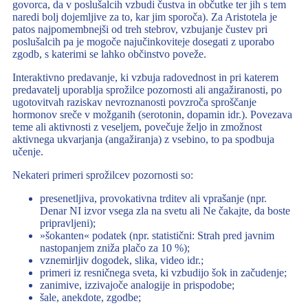
govorca, da v poslušalcih vzbudi čustva in občutke ter jih s tem
naredi bolj dojemljive za to, kar jim sporoča). Za Aristotela je
patos najpomembnejši od treh stebrov, vzbujanje čustev pri
poslušalcih pa je mogoče najučinkoviteje dosegati z uporabo
zgodb, s katerimi se lahko občinstvo poveže.
Interaktivno predavanje, ki vzbuja radovednost in pri katerem
predavatelj uporablja sprožilce pozornosti ali angažiranosti, po
ugotovitvah raziskav nevroznanosti povzroča sproščanje
hormonov sreče v možganih (serotonin, dopamin idr.). Povezava
teme ali aktivnosti z veseljem, povečuje željo in zmožnost
aktivnega ukvarjanja (angažiranja) z vsebino, to pa spodbuja
učenje.
Nekateri primeri sprožilcev pozornosti so:
presenetljiva, provokativna trditev ali vprašanje (npr.
Denar NI izvor vsega zla na svetu ali Ne čakajte, da boste
pripravljeni);
»šokanten« podatek (npr. statistični: Strah pred javnim
nastopanjem zniža plačo za 10 %);
vznemirljiv dogodek, slika, video idr.;
primeri iz resničnega sveta, ki vzbudijo šok in začudenje;
zanimive, izzivajoče analogije in prispodobe;
šale, anekdote, zgodbe;