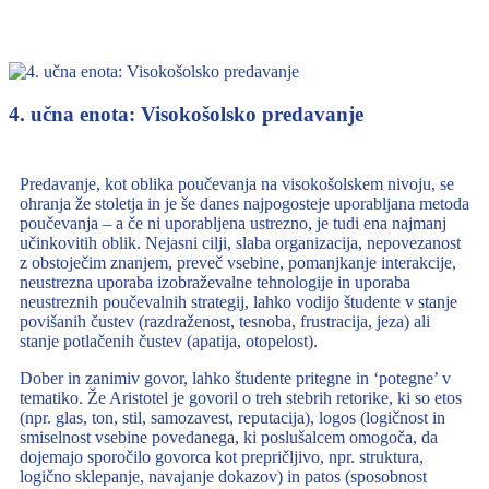
4. učna enota: Visokošolsko predavanje
Predavanje, kot oblika poučevanja na visokošolskem nivoju, se
ohranja že stoletja in je še danes najpogosteje uporabljana metoda
poučevanja – a če ni uporabljena ustrezno, je tudi ena najmanj
učinkovitih oblik. Nejasni cilji, slaba organizacija, nepovezanost
z obstoječim znanjem, preveč vsebine, pomanjkanje interakcije,
neustrezna uporaba izobraževalne tehnologije in uporaba
neustreznih poučevalnih strategij, lahko vodijo študente v stanje
povišanih čustev (razdraženost, tesnoba, frustracija, jeza) ali
stanje potlačenih čustev (apatija, otopelost).
Dober in zanimiv govor, lahko študente pritegne in ‘potegne’ v
tematiko. Že Aristotel je govoril o treh stebrih retorike, ki so etos
(npr. glas, ton, stil, samozavest, reputacija), logos (logičnost in
smiselnost vsebine povedanega, ki poslušalcem omogoča, da
dojemajo sporočilo govorca kot prepričljivo, npr. struktura,
logično sklepanje, navajanje dokazov) in patos (sposobnost